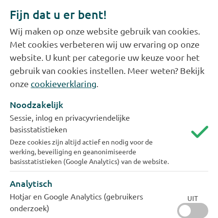
Fijn dat u er bent!
Oktober in bedrijf
Wij maken op onze website gebruik van cookies.
Met cookies verbeteren wij uw ervaring op onze
Na het uitvoeren van diverse tests en de
website. U kunt per categorie uw keuze voor het
aansluiting op het bestaande demiwaternet, kan
gebruik van cookies instellen. Meer weten? Bekijk
de leiding naar verwachting medio oktober 2021
onze
cookieverklaring
.
in bedrijf. In februari 2022 volgt de aanleg van de
tweede demiwaterleiding in de tunnel.
Noodzakelijk
Sessie, inlog en privacyvriendelijke
basisstatistieken
Deze cookies zijn altijd actief en nodig voor de
werking, beveiliging en geanonimiseerde
basisstatistieken (Google Analytics) van de website.
Analytisch
Hotjar en Google Analytics (gebruikers
UIT
onderzoek)