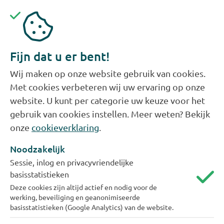
Fijn dat u er bent!
Zelf uw gegevens bekijken en
Wij maken op onze website gebruik van cookies.
Met cookies verbeteren wij uw ervaring op onze
aanpassen
website. U kunt per categorie uw keuze voor het
Met een Mijn Evides account heeft u inzicht in uw
gebruik van cookies instellen. Meer weten? Bekijk
onze
cookieverklaring
.
gegevens, kunt u rekeningen betalen en uw
termijnbedrag aanpassen.
Noodzakelijk
Sessie, inlog en privacyvriendelijke
basisstatistieken
Inloggen Mijn Evides
Deze cookies zijn altijd actief en nodig voor de
werking, beveiliging en geanonimiseerde
basisstatistieken (Google Analytics) van de website.
Of maak een account aan