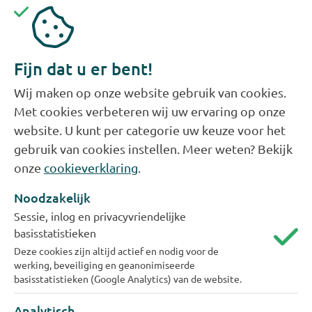
Ik kan mijn naam en/of geboortedatum
niet aanpassen, hoe kan dat?
Fijn dat u er bent!
Krijg ik een bevestiging als ik mij aanmeld
Wij maken op onze website gebruik van cookies.
of iets aanpas in Mijn Evides?
Met cookies verbeteren wij uw ervaring op onze
website. U kunt per categorie uw keuze voor het
Hoe pas ik mijn postadres aan?
gebruik van cookies instellen. Meer weten? Bekijk
onze
cookieverklaring
.
Ik heb een e-mail ontvangen over digitale
Noodzakelijk
post. Wat moet ik hiermee doen?
Sessie, inlog en privacyvriendelijke
basisstatistieken
Deze cookies zijn altijd actief en nodig voor de
werking, beveiliging en geanonimiseerde
basisstatistieken (Google Analytics) van de website.
Analytisch