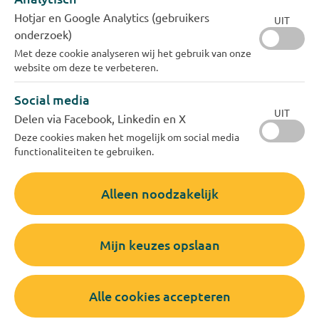
Hotjar en Google Analytics (gebruikers
UIT
onderzoek)
Met deze cookie analyseren wij het gebruik van onze
website om deze te verbeteren.
Social media
UIT
Delen via Facebook, Linkedin en X
Deze cookies maken het mogelijk om social media
functionaliteiten te gebruiken.
Alleen noodzakelijk
Digitale post voor een mooiere
wereld
Mijn keuzes opslaan
Wij proberen zo groen mogelijk te werken.
Daarom sturen wij u het liefst digitale post. U
ontvangt dan uw meterstandkaart en factuur per
Alle cookies accepteren
e-mail.