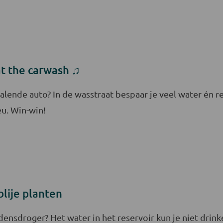
t the carwash ♫
ralende auto? In de wasstraat bespaar je veel water én 
eu. Win-win!
blije planten
ensdroger? Het water in het reservoir kun je niet drin