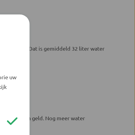
er minuut. Dat is gemiddeld 32 liter water
orie uw
ijk
paart water en geld. Nog meer water