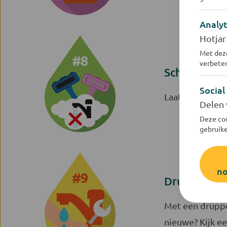
Analyt
Hotjar
Met deze
verbeter
Scheer je w
Social
Laat de kraan n
Delen 
Deze coo
gebruike
no
Drup, drup, 
Met een druppel
nieuwe? Kijk e