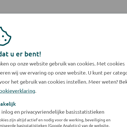
te kop onder de douche
esparende douchekop bespaar je al gauw 4 liter water p
dat u er bent!
rt!
ken op onze website gebruik van cookies. Met cookies
eren wij uw ervaring op onze website. U kunt per categ
voor het gebruik van cookies instellen. Meer weten? Bek
ookieverklaring
.
ak
akelijk
e hand afwasssen? Gebruik dan wel een teiltje. Dat bes
, inlog en privacyvriendelijke basisstatistieken
ik dan een vaatwasser die je pas aanzet als hij vol is.
kies zijn altijd actief en nodig voor de werking, beveiliging en
iseerde basisstatistieken (Google Analytics) van de website.