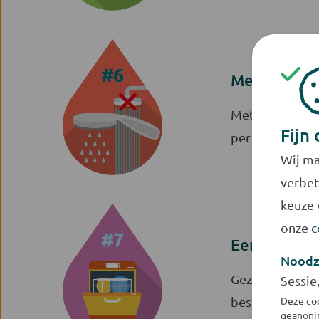
Met de juis
Met een waterb
Fijn 
per douchebeu
Wij ma
verbet
keuze 
onze
c
Een volle b
Noodz
Gezellig met d
Sessie
besparen? Gebru
Deze coo
geanonim