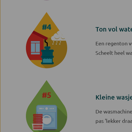
Ton vol wat
Een regenton vu
Scheelt heel wa
Kleine wasj
De wasmachine 
pas 'lekker dra