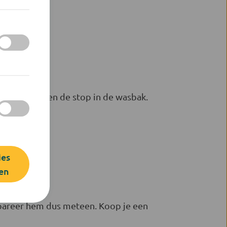
ts liever even de stop in de wasbak.
ies
en
Repareer hem dus meteen. Koop je een