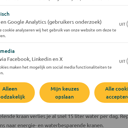
isch
 en Google Analytics (gebruikers onderzoek)
UIT
 cookie analyseren wij het gebruik van onze website om deze te
en.
eg!
 media
iet lopen voor het schoonspoelen van je scheermes. Plaa
via Facebook, Linkedin en X
UIT
kies maken het mogelijk om social media functionaliteiten te
n.
Alleen
Mijn keuzes
Alle cook
odzakelijk
opslaan
accepter
drup, die kraan is stuk
ende kraan verlies je al snel 15 liter water per dag. 
ens naar energie- en waterbesparende kranen.