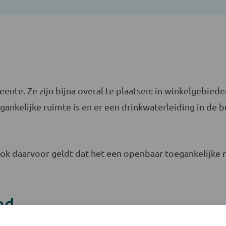
te. Ze zijn bijna overal te plaatsen: in winkelgebieden
nkelijke ruimte is en er een drinkwaterleiding in de bu
k daarvoor geldt dat het een openbaar toegankelijke ru
nd