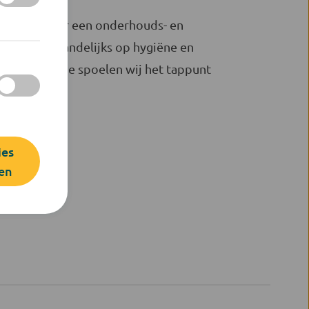
gt, hoort daar een onderhouds- en
leren wij maandelijks op hygiëne en
ngebruikname spoelen wij het tappunt
ies
en