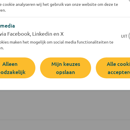
 cookie analyseren wij het gebruik van onze website om deze te
dat ook blijven! Wanneer u bij ons een tappunt aanvraa
en.
. De kosten bedragen € 767,44 per jaar. Hiervoor contro
 media
nsters en verhelpen eventuele storingen. En voor de i
via Facebook, Linkedin en X
UIT
tzorgd.
kies maken het mogelijk om social media functionaliteiten te
n.
Alleen
Mijn keuzes
Alle cook
odzakelijk
opslaan
accepter
 informatie aan via
tappunt@evides.nl
.