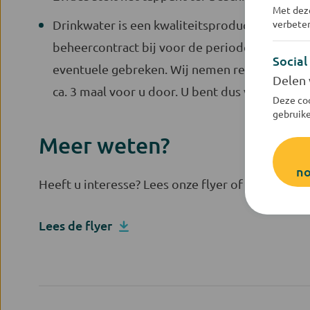
Met deze
Drinkwater is een kwaliteitsproduct en moet 
verbeter
beheercontract bij voor de periode van 5 jaar
Social
eventuele gebreken. Wij nemen regelmatig mo
Delen 
ca. 3 maal voor u door. U bent dus volledig on
Deze coo
gebruike
Meer weten?
no
Heeft u interesse? Lees onze flyer of vraag meer
Lees de flyer