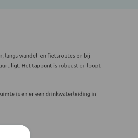
, langs wandel- en fietsroutes en bij
urt ligt. Het tappunt is robuust en loopt
imte is en er een drinkwaterleiding in