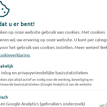
 over de weg of verpakkingsmateriaal nodig. Door het bu
 zwerfafval – aanzienlijk en daarmee ook de CO2 product
het bevat geen calorieën.
dat u er bent!
eente of bij uw school draagt u samen met Evides Wat
ken op onze website gebruik van cookies. Met cookies
eren wij uw ervaring op onze website. U kunt per categ
voor het gebruik van cookies instellen. Meer weten? Bek
r kraanwatertappunt aan?
ookieverklaring
.
akelijk
g.nl
en voldoet de eenmalige aansluitkosten van € 5.600,
, inlog en privacyvriendelijke basisstatistieken
dat het om een openbaar drinkwatertappunt gaat.
kies zijn altijd actief en nodig voor de werking, beveiliging en
iseerde basisstatistieken (Google Analytics) van de website.
punt op de gewenste locatie te plaatsen. Voorwaarde is 
isch
 en Google Analytics (gebruikers onderzoek)
aagt de kosten van het waterverbruik.
UIT