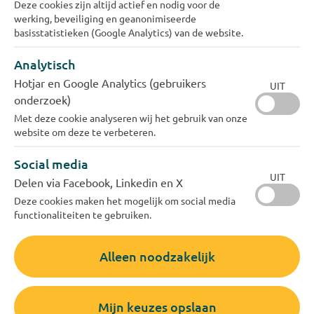
Deze cookies zijn altijd actief en nodig voor de
duurzaam om te gaan met het gebruik van
werking, beveiliging en geanonimiseerde
basisstatistieken (Google Analytics) van de website.
drinkwater. Zeker ook nu. Kijk voor alle tips op
onze
bespaarpagina
. In het bijzonder op warme
Analytisch
dagen, vragen we onze klanten hun waterverbruik
Hotjar en Google Analytics (gebruikers
UIT
meer te spreiden over de dag. Hierdoor is er
onderzoek)
minder piekgebruik 's morgens en 's avonds, wat
Met deze cookie analyseren wij het gebruik van onze
website om deze te verbeteren.
de waterbeschikbaarheid ten goede komt.
Social media
Waterkwaliteit in orde
UIT
Delen via Facebook, Linkedin en X
Deze cookies maken het mogelijk om social media
Ons drinkwater komt hoofdzakelijk uit de Maas.
functionaliteiten te gebruiken.
De afvoer van de Maas is momenteel aan de lage
kant. De kwaliteit van het Maaswater is op dit
Alleen noodzakelijk
moment ruim voldoende voor inname.
Evides en droogte in de media
Mijn keuzes opslaan