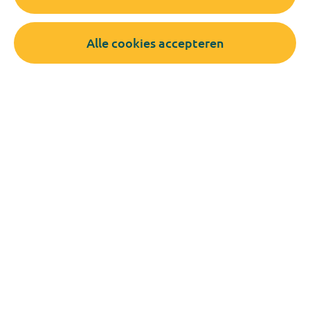
Hoofd Operationeel Waterkwaliteitsbeheer Rob
Alle cookies accepteren
van der Leer bij RTV Rijnmond.
Hoofd Operationeel Waterkwaliteitsbeheer Rob
van der Leer bij Omroep Zeeland.
Veelgestelde vragen
De veelgestelde vragen over droogte en onze
waterlevering zijn te lezen via deze link.
Deel deze pagina