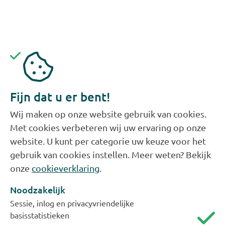
Evides is goed voorbereid op droogte. We maken
voornamelijk drinkwater van oppervlaktewater uit
de Maas, wat wij opslaan in onze spaarbekkens in
Fijn dat u er bent!
de Biesbosch. In deze bekkens zit een voorraad
van 2 tot 3 maanden om drinkwater van te maken.
Wij maken op onze website gebruik van cookies.
De lage(re) rivierstand heeft op dit moment dan
Met cookies verbeteren wij uw ervaring op onze
ook nog geen gevolgen voor onze
website. U kunt per categorie uw keuze voor het
drinkwaterlevering en deze is momenteel in orde.
gebruik van cookies instellen. Meer weten? Bekijk
onze
cookieverklaring
.
Ga bewust om met water en spreid
Noodzakelijk
uw watergebruik
Sessie, inlog en privacyvriendelijke
basisstatistieken
We vragen onze klanten om altijd bewust en