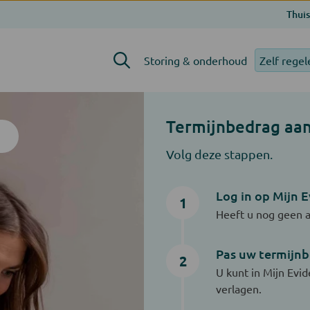
Thuis
Storing & onderhoud
Zelf regel
Termijnbedrag aa
Volg deze stappen.
Log in op Mijn E
1
Heeft u nog geen a
Pas uw termijn
2
U kunt in Mijn Evi
verlagen.