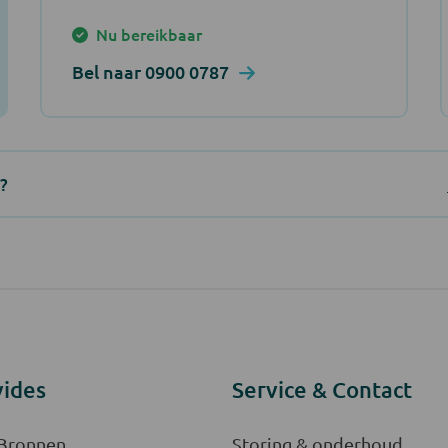
Nu bereikbaar
Bel naar 0900 0787
?
vides
Service & Contact
 Bronnen
Storing & onderhoud