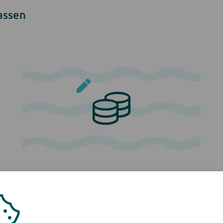
assen
Een nieuw termijnbedrag
Is uw termijnbedrag aangepast? Dan betaalt
u de volgende keer het nieuwe bedrag.