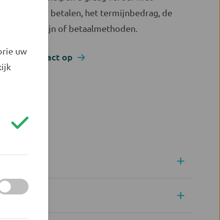
vragen over betalen, het termijnbedrag, de
betaaltermijn of betaalmethoden.
orie uw
Neem contact op
ijk