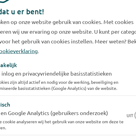
Soms kunt uw het termijnbedrag niet
dat u er bent!
aanpassen. Zie de veelgestelde vragen voor
ken op onze website gebruik van cookies. Met cookies
de reden.
eren wij uw ervaring op onze website. U kunt per categ
voor het gebruik van cookies instellen. Meer weten? Bek
Naar de veelgestelde vragen
ookieverklaring
.
akelijk
, inlog en privacyvriendelijke basisstatistieken
kies zijn altijd actief en nodig voor de werking, beveiliging en
iseerde basisstatistieken (Google Analytics) van de website.
el termijnen kan ik betalen?
isch
 en Google Analytics (gebruikers onderzoek)
UIT
staat mijn termijnbedrag uit?
 cookie analyseren wij het gebruik van onze website om deze te
en.