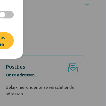
ies
en
Postbus
Onze adressen.
Bekijk hieronder onze verschillende
adressen.