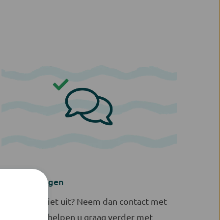
Hulp bij vragen
Komt u er niet uit? Neem dan contact met
ons op. Wij helpen u graag verder met