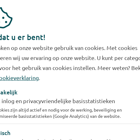
me van de spaarbekkens in de Biesbosch werd de kwalit
ijk verbeterd. Niet langer werd het grootste deel van 
dat u er bent!
Rijn, maar nu uit de Maas. Dit water was schoner, allere
ken op onze website gebruik van cookies. Met cookies
e nieuwe reinigingsprocessen moderner waren.
eren wij uw ervaring op onze website. U kunt per categ
voor het gebruik van cookies instellen. Meer weten? Bek
ookieverklaring
.
de drinkwater is een randvoorwaarde voor onze gezondh
akelijk
anden waar de normen voor en controles op dat drinkwate
, inlog en privacyvriendelijke basisstatistieken
ederland wereldwijd hoog aangeschreven als het om de 
kies zijn altijd actief en nodig voor de werking, beveiliging en
met enige regelmaat hoog bezoek uit binnen- en buiten
iseerde basisstatistieken (Google Analytics) van de website.
elijks bezig met het borgen van zowel de beschikbaarhei
isch
komst. Daarbij kijken we altijd 10 jaar vooruit.