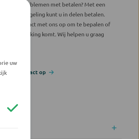
Heeft u problemen met betalen? Met een
betalingsregeling kunt u in delen betalen.
Neem contact met ons op om te bepalen of
u in aanmerking komt. Wij helpen u graag
verder.
orie uw
Neem contact op
ijk