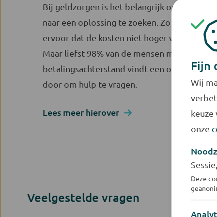
Bij geldzorgen is het belangrijk om op tijd
naar een oplossing te zoeken. Zo zorgt u
ervoor dat de kosten niet hoger worden.
Maar liefst 98% van de mensen met een
Fijn 
betalingsachterstand vindt een oplossing
Wij ma
door om hulp te vragen.
verbet
Lees meer hierover
keuze 
onze
c
Noodz
Sessie
Deze coo
geanonim
Veelgestelde vragen
In hoeve
Analyt