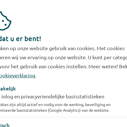
Kunt u een rekening even niet betalen? Dat
kan gebeuren. Per rekening kunt u één keer
uitstel van betaling aanvragen. Dit kan
eenvoudig via Mijn Evides. Bent u niet op
dat u er bent!
tijd bent met betalen van uw rekening? Dan
ken op onze website gebruik van cookies. Met cookies
start het
incassoproces
.
eren wij uw ervaring op onze website. U kunt per categ
Uitstel aanvragen
voor het gebruik van cookies instellen. Meer weten? Bek
ookieverklaring
.
akelijk
, inlog en privacyvriendelijke basisstatistieken
kies zijn altijd actief en nodig voor de werking, beveiliging en
iseerde basisstatistieken (Google Analytics) van de website.
el termijnen kan ik betalen?
isch