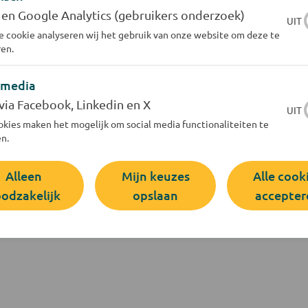
 en Google Analytics (gebruikers onderzoek)
UIT
al via automatische incasso. Wanneer wordt mijn ter
 cookie analyseren wij het gebruik van onze website om deze te
en.
en betalingsregeling krijgen?
 media
via Facebook, Linkedin en X
UIT
e facturen van Evides niet betalen. Wat moet ik nu d
kies maken het mogelijk om social media functionaliteiten te
n.
een mail ontvangen van Evides over betalen met autom
Alleen
Mijn keuzes
Alle cook
odzakelijk
opslaan
accepter